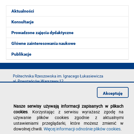
Aktualności
Konsultacje
Prowadzone zajęcia dydaktyczne
Główne zainteresowania naukowe
Publikacje
Politechnika Rzeszowska im. Ignacego Łukasiewicza
al. Powstańców Warszawy 12
35-029 Rzeszów
Akceptuję
tel.: +48 17 865 11 00
fax: +48 17 854 12 60
Nasze serwisy używają informacji zapisanych w plikach
e-mail:
kancelaria@prz.edu.pl
cookies
. Korzystając z serwisu wyrażasz zgodę na
Deklaracja dostępności
używanie plików cookies zgodnie z aktualnymi
Polityka prywatności
ustawieniami przeglądarki, które możesz zmienić w
Zgłoś błąd na stronie
dowolnej chwili.
Więcej informacji odnośnie plików cookies
.