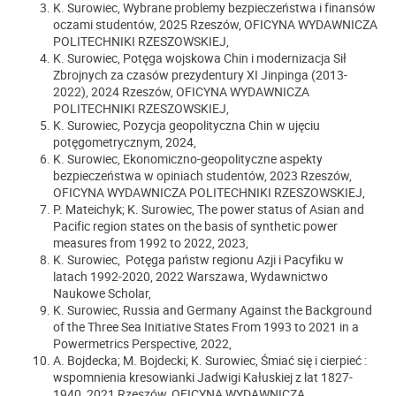
K. Surowiec, Wybrane problemy bezpieczeństwa i finansów
oczami studentów, 2025 Rzeszów, OFICYNA WYDAWNICZA
POLITECHNIKI RZESZOWSKIEJ,
K. Surowiec, Potęga wojskowa Chin i modernizacja Sił
Zbrojnych za czasów prezydentury XI Jinpinga (2013-
2022), 2024 Rzeszów, OFICYNA WYDAWNICZA
POLITECHNIKI RZESZOWSKIEJ,
K. Surowiec, Pozycja geopolityczna Chin w ujęciu
potęgometrycznym, 2024,
K. Surowiec, Ekonomiczno-geopolityczne aspekty
bezpieczeństwa w opiniach studentów, 2023 Rzeszów,
OFICYNA WYDAWNICZA POLITECHNIKI RZESZOWSKIEJ,
P. Mateichyk; K. Surowiec, The power status of Asian and
Pacific region states on the basis of synthetic power
measures from 1992 to 2022, 2023,
K. Surowiec, Potęga państw regionu Azji i Pacyfiku w
latach 1992-2020, 2022 Warszawa, Wydawnictwo
Naukowe Scholar,
K. Surowiec, Russia and Germany Against the Background
of the Three Sea Initiative States From 1993 to 2021 in a
Powermetrics Perspective, 2022,
A. Bojdecka; M. Bojdecki; K. Surowiec, Śmiać się i cierpieć :
wspomnienia kresowianki Jadwigi Kałuskiej z lat 1827-
1940, 2021 Rzeszów, OFICYNA WYDAWNICZA