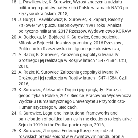
L. Pawlikowicz; K. Surowiec, Wzrost znaczenia udziału
militarnego państw bałtyckich i Polski w ramach NATO po
kryzysie ukraińskim, 2018,
J. Bury; L. Pawlikowicz; K. Surowiec; R. Zapart, Resorty
\"siłowe\" w \"puczu sierpniowym\" 1991 roku. Analiza
polityczno-militarna, 2017 Rzeszów, Wydawnictwo KORAW,
A. Bojdecka; M. Bojdecki; K. Surowiec, Cena ocalenia.
Miłosław Bojdecki - los niezapomniany, 2016 Rzeszow ,
Politechnika Rzeszowska im. Ignacego Łukasiewicza,
A. Razin; K. Surowiec, Założenia geopolityki Iwana IV
Groźnego i jej realizacja w Rosji w latach 1547‒1584. Cz.I,
2016,
A. Razin; K. Surowiec, Założenia geopolityki Iwana IV
Groźnego i jej realizacja w Rosji w latach 1547‒1584. Cz.II,
2016,
K. Surowiec, Aleksander Dugin i jego poglądy - Eurazja,
geopolityka a Polska, 2016 Siedlce, Pracownia Wydawnicza
Wydziału Humanistycznego Uniwersytetu Przyrodniczo-
Humanistycznego w Siedlcach,
K. Surowiec, Legal and institutional frameworks and
participation of political parties in the elections to legislative
Sejm in 1919 in the Podkarpacie region, 2016,
K. Surowiec, Zbrojenia Federacji Rosyjskiej i udział
rosyjskich przedsiębiorstw w światowym handlu bronią,