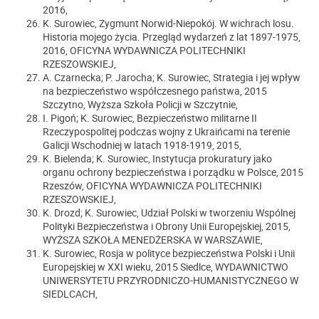
2016,
K. Surowiec, Zygmunt Norwid-Niepokój. W wichrach losu.
Historia mojego życia. Przegląd wydarzeń z lat 1897-1975,
2016, OFICYNA WYDAWNICZA POLITECHNIKI
RZESZOWSKIEJ,
A. Czarnecka; P. Jarocha; K. Surowiec, Strategia i jej wpływ
na bezpieczeństwo współczesnego państwa, 2015
Szczytno, Wyższa Szkoła Policji w Szczytnie,
I. Pigoń; K. Surowiec, Bezpieczeństwo militarne II
Rzeczypospolitej podczas wojny z Ukraińcami na terenie
Galicji Wschodniej w latach 1918-1919, 2015,
K. Bielenda; K. Surowiec, Instytucja prokuratury jako
organu ochrony bezpieczeństwa i porządku w Polsce, 2015
Rzeszów, OFICYNA WYDAWNICZA POLITECHNIKI
RZESZOWSKIEJ,
K. Drozd; K. Surowiec, Udział Polski w tworzeniu Wspólnej
Polityki Bezpieczeństwa i Obrony Unii Europejskiej, 2015,
WYŻSZA SZKOŁA MENEDŻERSKA W WARSZAWIE,
K. Surowiec, Rosja w polityce bezpieczeństwa Polski i Unii
Europejskiej w XXI wieku, 2015 Siedlce, WYDAWNICTWO
UNIWERSYTETU PRZYRODNICZO-HUMANISTYCZNEGO W
SIEDLCACH,