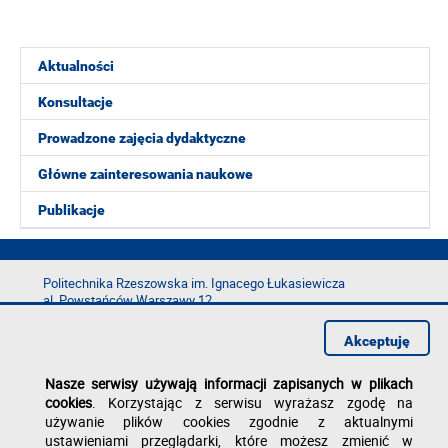
Aktualności
Konsultacje
Prowadzone zajęcia dydaktyczne
Główne zainteresowania naukowe
Publikacje
Politechnika Rzeszowska im. Ignacego Łukasiewicza
al. Powstańców Warszawy 12
35-029 Rzeszów
Akceptuję
tel.: +48 17 865 11 00
fax: +48 17 854 12 60
Nasze serwisy używają informacji zapisanych w plikach
e-mail:
kancelaria@prz.edu.pl
cookies
. Korzystając z serwisu wyrażasz zgodę na
Deklaracja dostępności
używanie plików cookies zgodnie z aktualnymi
Polityka prywatności
ustawieniami przeglądarki, które możesz zmienić w