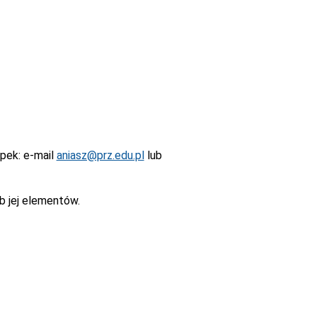
epek
: e-mail
aniasz@prz.edu.pl
lub
b jej elementów.