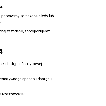
a.
go poprawimy zgłoszone błędy lub
e.
zanej w żądaniu, zaproponujemy
ą
ej dostępności cyfrowej, a
alternatywnego sposobu dostępu,
e Rzeszowskiej: