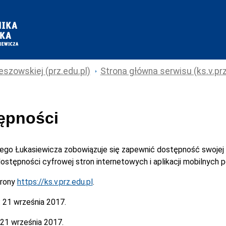
eszowskiej (prz.edu.pl)
Strona główna serwisu (ks.v.prz
tępności
cego Łukasiewicza
zobowiązuje się zapewnić dostępność swojej
 dostępności cyfrowej stron internetowych i aplikacji mobilnych
trony
https://ks.v.prz.edu.pl
.
:
21 września 2017.
21 września 2017.