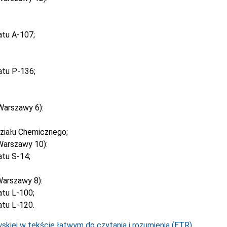
atu A-107;
atu P-136;
Warszawy 6):
ziału Chemicznego;
Warszawy 10):
tu S-14;
arszawy 8):
tu L-100;
tu L-120.
kiej w tekście łatwym do czytania i rozumienia (ETR).