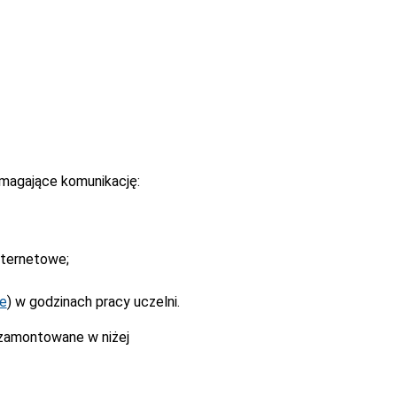
magające komunikację:
nternetowe;
ne
) w godzinach pracy uczelni.
 zamontowane w niżej