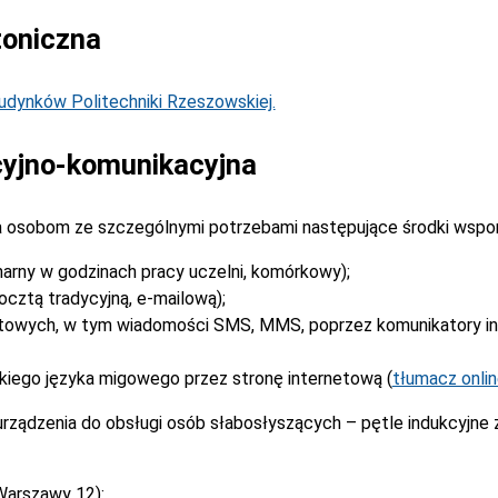
toniczna
dynków Politechniki Rzeszowskiej.
yjno-komunikacyjna
 osobom ze szczególnymi potrzebami następujące środki wspo
narny w godzinach pracy uczelni, komórkowy);
cztą tradycyjną, e-mailową);
stowych, w tym wiadomości SMS, MMS, poprzez komunikatory i
kiego języka migowego przez stronę internetową (
tłumacz onli
rządzenia do obsługi osób słabosłyszących – pętle indukcyjne
Warszawy 12):